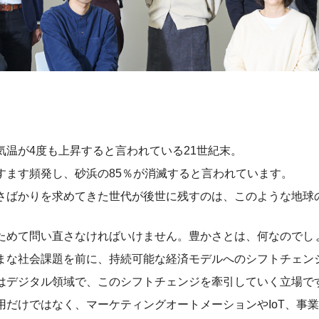
気温が4度も上昇すると言われている21世紀末。
すます頻発し、砂浜の85％が消滅すると言われています。
さばかりを求めてきた世代が後世に残すのは、このような地球
ためて問い直さなければいけません。豊かさとは、何なのでし
まな社会課題を前に、持続可能な経済モデルへのシフトチェン
はデジタル領域で、このシフトチェンジを牽引していく立場です
用だけではなく、マーケティングオートメーションやIoT、事