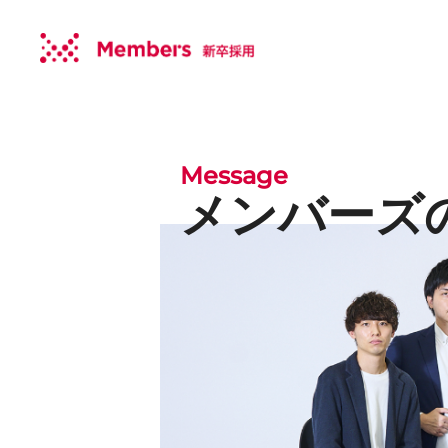
内
容
を
ス
キ
ッ
プ
Message
メンバーズ