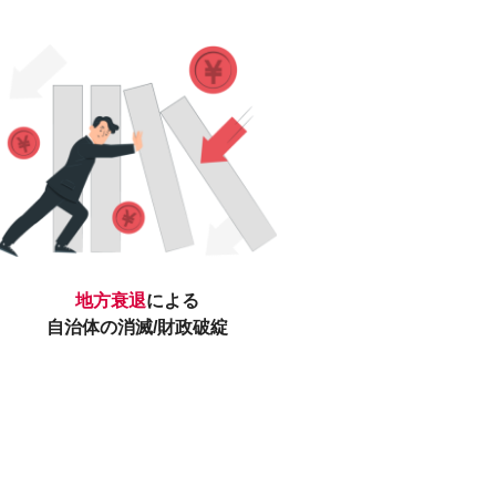
地方衰退
による
自治体の消滅/財政破綻