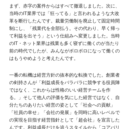
まず、赤字の案件からはすべて撤退しました。次に、
当時のIT業界では「狂ってる」と言われるような大改
革を断行したんです。裁量労働制を廃止して固定時間
制にし、「残業代を全部払う。その代わり、早く帰っ
て利益を出そう」という仕組みへ変更しました。当時
のIT・ネット業界は残業も多く寝ずに働くのが当たり
前の時代でしたが、みんながボロボロになって働くの
はもうやめようと考えたんです。
一番の転機は経営方針の抜本的な転換でした。創業者
の剣持さんが「利益成長をバラバラに競争する役員陣
ではなく、これからは性格のいい経営チームを作
る。」そして他人の評価を気にした経営ではなく、自
分たちのありたい経営の姿として「社会への貢献」
「社員の幸せ」「会社の発展」を同時に高いレベルで
の実現を目指す経営指針として「超会社」を宣言した
んです。利益成長だけを追うスタイルから「コアバリ